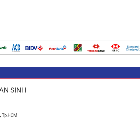
N AN SINH
n, Tp.HCM