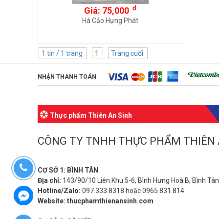
đ
Giá: 75,000
Há Cảo Hựng Phát
1 tin / 1 trang
1
Trang cuối
NHẬN THANH TOÁN
Thực phẩm Thiên An Sinh
CÔNG TY TNHH THỰC PHẨM THIÊ
CƠ SỞ 1: BÌNH TÂN
Địa chỉ:
143/90/10 Liên Khu 5-6, Bình Hưng Hoà B, Bình Tâ
Hotline/Zalo:
097.333.8318 hoặc 0965.831.814
Website:
thucphamthienansinh.com