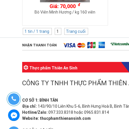
đ
Giá: 70,000
Bò Viên Minh Hương / kg 160 viên
1 tin / 1 trang
1
Trang cuối
NHẬN THANH TOÁN
Thực phẩm Thiên An Sinh
CÔNG TY TNHH THỰC PHẨM THIÊ
CƠ SỞ 1: BÌNH TÂN
Địa chỉ:
143/90/10 Liên Khu 5-6, Bình Hưng Hoà B, Bình Tâ
Hotline/Zalo:
097.333.8318 hoặc 0965.831.814
Website:
thucphamthienansinh.com