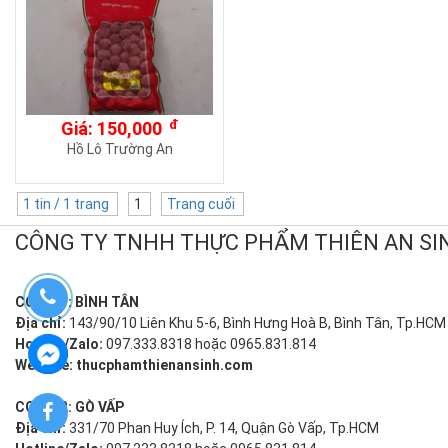
đ
Giá: 150,000
Hồ Lô Trường An
1 tin / 1 trang
1
Trang cuối
CÔNG TY TNHH THỰC PHẨM THIÊN AN 
CƠ SỞ 1: BÌNH TÂN
Địa chỉ:
143/90/10 Liên Khu 5-6, Bình Hưng Hoà B, Bình Tân, Tp.HCM
Hotline/Zalo:
097.333.8318 hoặc 0965.831.814
Website:
thucphamthienansinh.com
CƠ SỞ 2: GÒ VẤP
Địa chỉ:
331/70 Phan Huy Ích, P. 14, Quận Gò Vấp, Tp.HCM