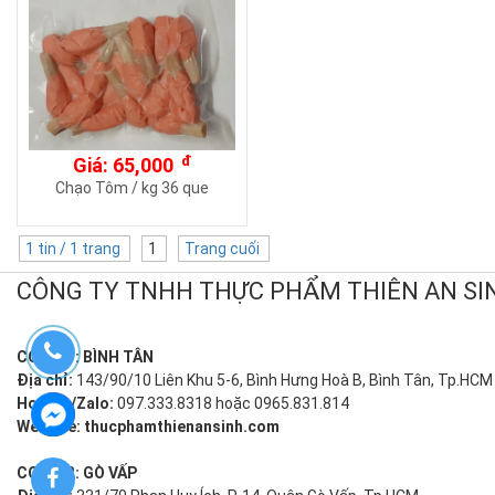
đ
Giá: 65,000
Chạo Tôm / kg 36 que
1 tin / 1 trang
1
Trang cuối
CÔNG TY TNHH THỰC PHẨM THIÊN AN 
CƠ SỞ 1: BÌNH TÂN
Địa chỉ:
143/90/10 Liên Khu 5-6, Bình Hưng Hoà B, Bình Tân, Tp.HCM
Hotline/Zalo:
097.333.8318 hoặc 0965.831.814
Website:
thucphamthienansinh.com
CƠ SỞ 2: GÒ VẤP