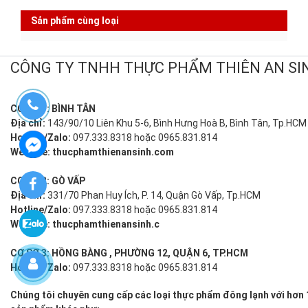
Sản phẩm cùng loại
CÔNG TY TNHH THỰC PHẨM THIÊN AN 
CƠ SỞ 1: BÌNH TÂN
Địa chỉ:
143/90/10 Liên Khu 5-6, Bình Hưng Hoà B, Bình Tân, Tp.HCM
Hotline/Zalo:
097.333.8318 hoặc 0965.831.814
Website:
thucphamthienansinh.com
CƠ SỞ 2: GÒ VẤP
Địa chỉ:
331/70 Phan Huy Ích, P. 14, Quận Gò Vấp, Tp.HCM
Hotline/Zalo:
097.333.8318 hoặc 0965.831.814
Website:
thucphamthienansinh.c
CƠ SƠ 3: HỒNG BÀNG , PHƯỜNG 12, QUẬN 6, TP.HCM
Hotline/Zalo:
097.333.8318 hoặc 0965.831.814
Chúng tôi chuyên cung cấp các loại thực phẩm đông lạnh với hơn